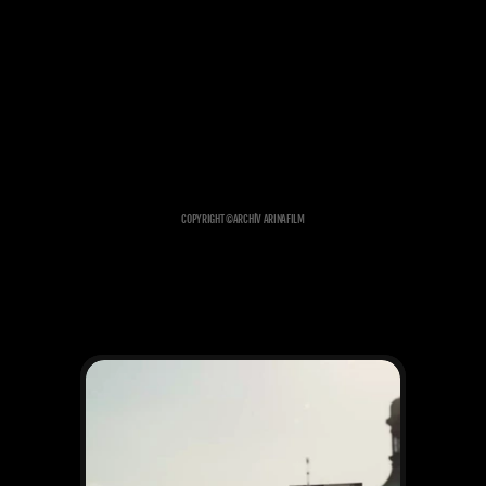
COPYRIGHT ©
ARCHÍV ARINAFILM
ĎALŠIE PROJEKTY