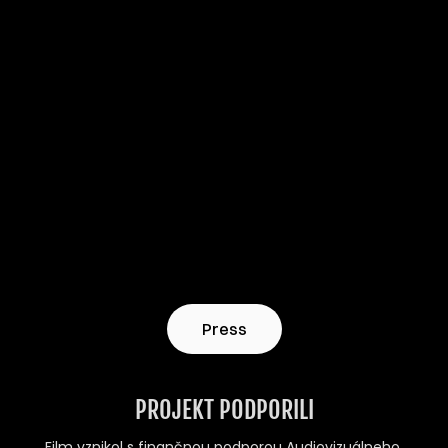
Press
PROJEKT PODPORILI
Film vznikol s finančnou podporou Audiovizuálneho 