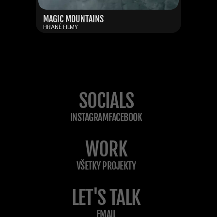
PIARGY
MAGIC MOUNTAINS
HRANÉ FILMY
HRANÉ FILMY
SOCIALS
INSTAGRAM
FACEBOOK
WORK
VŠETKY PROJEKTY
LET'S TALK
EMAIL