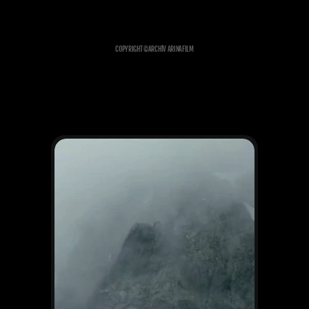
COPYRIGHT ©
ARCHÍV ARINAFILM
ĎALŠIE PROJEKTY