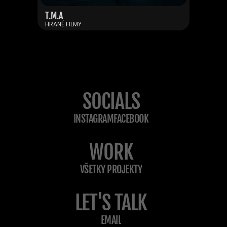
FAIR PLAY
T.M.A
HRANÉ FILMY
HRANÉ FILMY
SOCIALS
INSTAGRAM
FACEBOOK
WORK
VŠETKY PROJEKTY
LET'S TALK
EMAIL